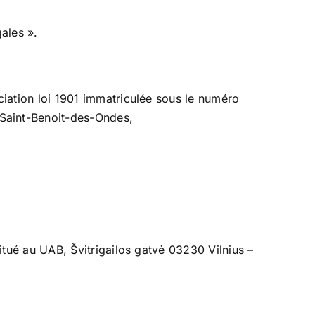
gales ».
ociation loi 1901 immatriculée sous le numéro
 Saint-Benoit-des-Ondes,
situé au UAB, Švitrigailos gatvė 03230 Vilnius –