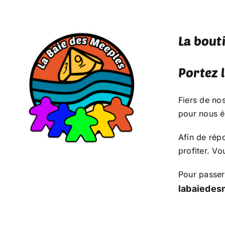
Skip
to
content
La bouti
Portez 
Fiers de no
pour nous é
Afin de rép
profiter. Vo
Accueil
Pour passer
Soirée famille
labaiede
Soirée Ado-Adultes
Tables initiés