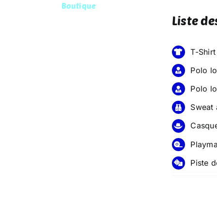
Boutique
Liste de
Calendrier 2025-2026
Nous connaître
T-Shir
Notre Actualité
Polo l
Polo l
Sweat 
Casque
Playma
Piste d