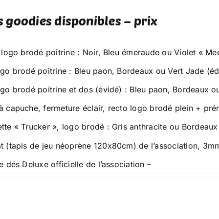
s goodies disponibles – prix
t logo brodé poitrine : Noir, Bleu émeraude ou Violet « Me
ogo brodé poitrine : Bleu paon, Bordeaux ou Vert Jade (éd
ogo brodé poitrine et dos (évidé) : Bleu paon, Bordeaux o
à capuche, fermeture éclair, recto logo brodé plein + pr
tte « Trucker », logo brodé : Gris anthracite ou Bordeau
t (tapis de jeu néoprène 120x80cm) de l’association, 3m
e dés Deluxe officielle de l’association –