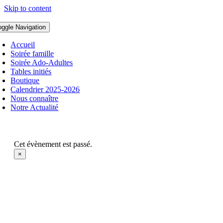
Skip to content
oggle Navigation
Accueil
Soirée famille
Soirée Ado-Adultes
Tables initiés
Boutique
Calendrier 2025-2026
Nous connaître
Notre Actualité
Cet évènement est passé.
×